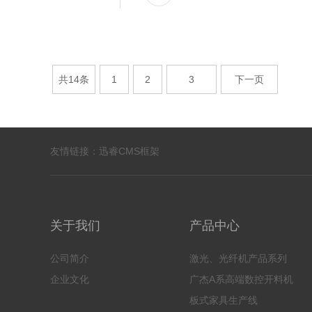
共14条
1
2
3
下一页
友情链接：
迅睿CMS框架
关于我们
产品中心
公司简介
激光、光纤机产品系列
企业文化
广杰A系高端数控开料机
板式家具生产线