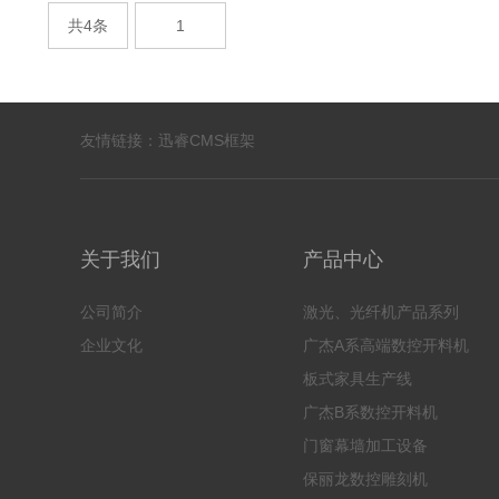
共4条
1
友情链接：
迅睿CMS框架
关于我们
产品中心
公司简介
激光、光纤机产品系列
企业文化
广杰A系高端数控开料机
板式家具生产线
广杰B系数控开料机
门窗幕墙加工设备
保丽龙数控雕刻机